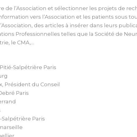
fre de l’Association et sélectionner les projets de r
formation vers l’Association et les patients sous 
’Association, des articles à insérer dans leurs public
ations Professionnelles telles que la Société de Neu
trie, le CMA,…
tié-Salpétrière Paris
urg
 Président du Conseil
Debré Paris
errand
s
-Salpétrière Paris
marseille
llier