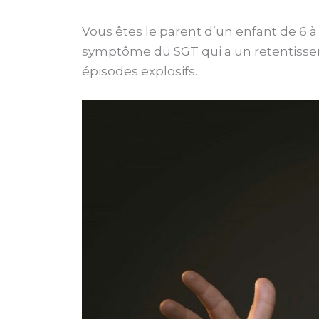
Vous êtes le parent d’un enfant de 6 à
symptôme du SGT qui a un retentisseme
épisodes explosifs.