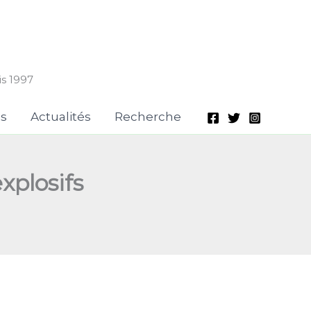
is 1997
is
Actualités
Recherche
xplosifs