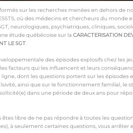
 informés sur les recherches menées en dehors de no
 l’ESSTS, où des médecins et chercheurs du monde en
GT, neurologiques, psychiatriques, cliniques, sociolo
une étude québécoise sur la
CARACTERISATION DE
NT LE SGT
.
e développementale des épisodes explosifs chez les j
s facteurs qui les influencent et leurs conséquences
igne, dont les questions portent sur les épisodes ex
vité, ainsi que sur le fonctionnement familial, le str
ollicité(e) dans une période de deux ans pour répo
s êtes libre de ne pas répondre à toutes les questio
s), à seulement certaines questions, vous arrêter e